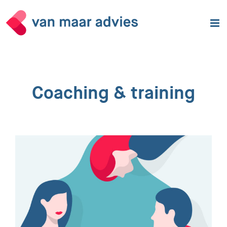
Ga
naar
inhoud
Coaching & training